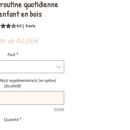
 routine quotidienne
enfant en bois
te est de 4.0 sur cinq étoiles selon 4 avis
4.0 | 4 avis
Prix
tir de
40,00€
promotionnel
Pack
*
tte(s) supplémentaire(s) (en option)
(facultatif)
0/500
Quantité
*