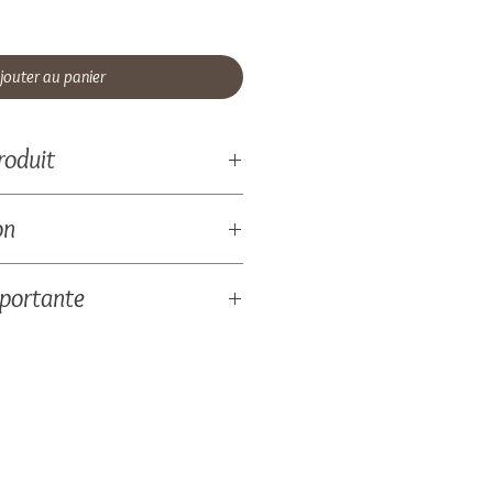
jouter au panier
roduit
ies
on
, accroche tableau
nt pour les plaquettes.
 envoyé pour validation avant
mportante
plaqué de bouleau (3mm),
ère naturelle, la couleur et la
vironnement issu de forêts
les d'une pièce à une autre,
t.
donc unique et différent des