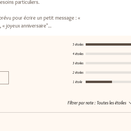
esoins particuliers.
révu pour écrire un petit message : «
 « joyeux anniversaire"...
5 étoiles
4 étoiles
3 étoiles
2 étoiles
1 étoile
Filtrer par note :
Toutes les étoiles