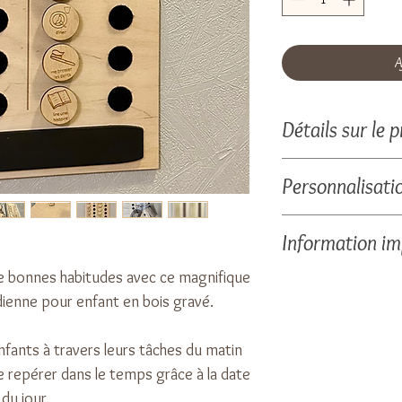
A
Détails sur le p
30 étiquettes fourn
Personnalisati
Taille : 44 x 22 cm
Sachets de rangeme
Un visuel vous sera
Information i
Craie fournie.
production.
Matériau : contre
e bonnes habitudes avec ce magnifique
Le bois est une mati
respectueux de l'en
dienne pour enfant en bois gravé.
texture sont variab
gérées durablemen
chaque produit est 
enfants à travers leurs tâches du matin
photos proposées.
e repérer dans le temps grâce à la date
du jour.