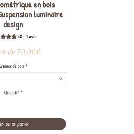
éométrique en bois
 Suspension luminaire
design
te est de 5.0 sur cinq étoiles selon 1 avis
5.0 | 1 avis
Prix
tir de
70,00€
promotionnel
Essence de bois
*
Quantité
*
jouter au panier