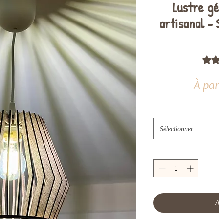
Lustre g
artisanal -
La no
À par
Sélectionner
A