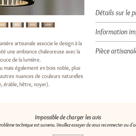
Détails sur le p
Dimensions : 22 cm
Information i
Bois : CP de boulea
cerisier, hêtre...)
anière artisanale associe le design à la
Le bois est une mati
Pièce artisanal
Ampoule LED E27, câ
 créé une ambiance chaleureuse avec la
texture sont variab
douce de la lumière.
chaque produit est 
Chaque suspension 
u mais également en bois noble, plus
photos proposées
assemblée à la mai
d'autres nuances de couleurs naturelles
garantissant un re
e, érable, hêtre, noyer).
Impossible de charger les avis
problème technique est survenu. Veuillez essayer de vous reconnecter ou d'ac