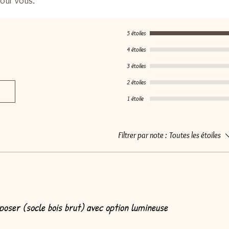
our vous.
5 étoiles
4 étoiles
3 étoiles
2 étoiles
1 étoile
Filtrer par note :
Toutes les étoiles
poser (socle bois brut) avec option lumineuse