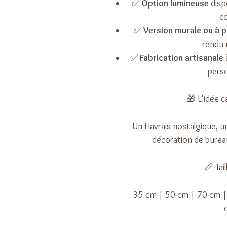
✅
Option lumineuse
dispo
c
✅
Version murale ou à 
rendu 
✅
Fabrication artisanale
pers
🎁 L'idée c
Un Havrais nostalgique, un
décoration de bureau
📏 Tai
35 cm | 50 cm | 70 cm | 