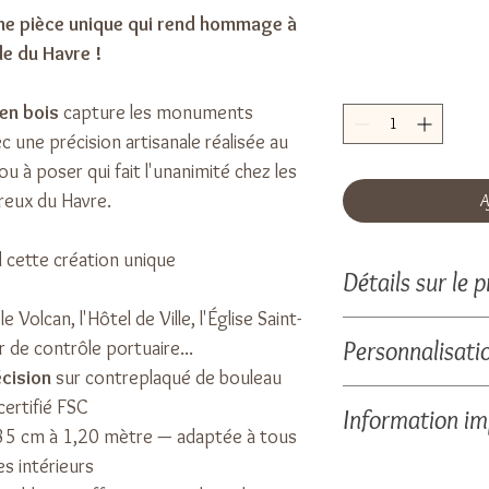
une pièce unique qui rend hommage à
lle du Havre !
 en bois
capture les monuments
c une précision artisanale réalisée au
u à poser qui fait l'unanimité chez les
eux du Havre.
A
 cette création unique
Détails sur le p
 le Volcan, l'Hôtel de Ville, l'Église Saint-
Différentes tailles
Personnalisati
r de contrôle portuaire...
Décoration murale 
cision
sur contreplaqué de bouleau
mètre, option lumi
Personnalisation de
certifié FSC
Information i
Décoration à poser
demande.
35 cm à 1,20 mètre — adaptée à tous
lumineuse.
es intérieurs
Le bois est une mati
- 35 x 14 cm