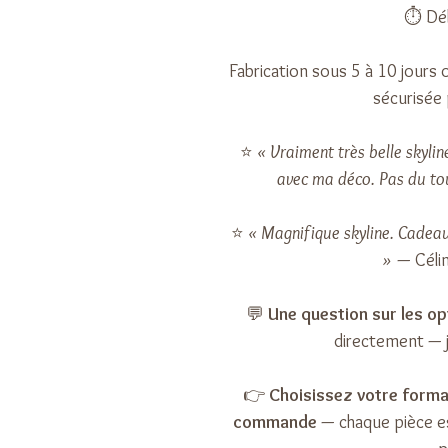
⏱️ Dél
Fabrication sous 5 à 10 jours 
sécurisée 
⭐
« Vraiment très belle skylin
avec ma déco. Pas du to
⭐
« Magnifique skyline. Cadeau 
»
— Céline
💬
Une question sur les opt
directement — 
👉
Choisissez votre forma
commande
— chaque pièce es