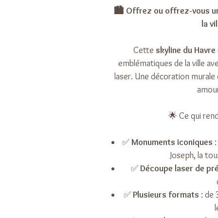
🏙️ Offrez ou offrez-vous 
la vi
Cette
skyline du Havre
emblématiques de la ville ave
laser. Une décoration murale o
amour
🌟 Ce qui rend
✅
Monuments iconiques
:
Joseph, la tou
✅
Découpe laser de pré
✅
Plusieurs formats
: de 
l