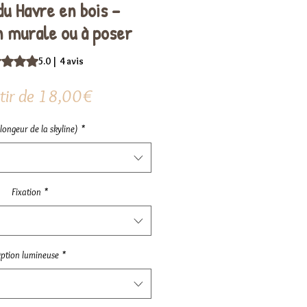
du Havre en bois –
n murale ou à poser
te est de 5.0 sur cinq étoiles selon 4 avis
5.0 | 4 avis
Prix
tir de
18,00€
promotionnel
(longeur de la skyline)
*
Fixation
*
ption lumineuse
*