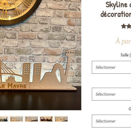
Skyline 
décoratio
La no
À par
Taille 
Sélectionner
Sélectionner
O
Sélectionner