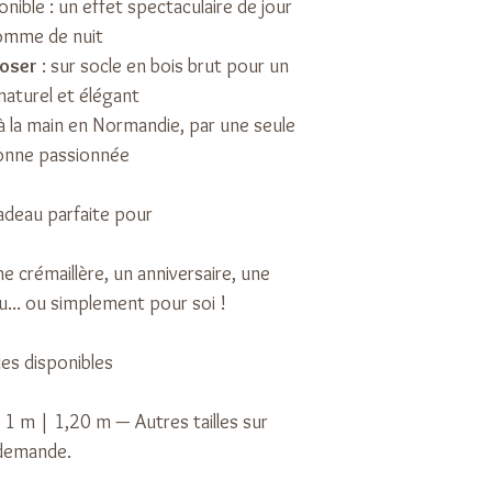
nible : un effet spectaculaire de jour
texture sont variab
- 50 x 20 cm
omme de nuit
chaque produit est 
- 70 x 27,5 cm
poser
: sur socle en bois brut pour un
photos proposées.
- 1000 x 39 cm
naturel et élégant
- 1200 x 47 cm
à la main en Normandie, par une seule
A noter : skyline e
onne passionnée
invisible à partir d
Autres tailles poss
adeau parfaite pour
Matériau : contre
respectueux de l'en
e crémaillère, un anniversaire, une
gérées durablemen
... ou simplement pour soi !
lles disponibles
1 m | 1,20 m — Autres tailles sur
demande.