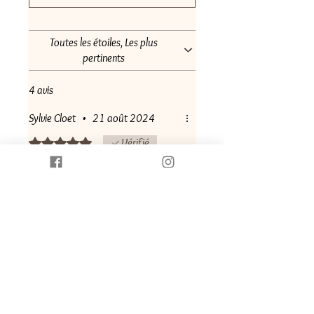
Toutes les étoiles, Les plus
pertinents
4 avis
Sylvie Cloet
•
21 août 2024
Noté 5 sur 5.
Vérifié
Porte Cartes
Très contente de cet achat, ma
petite-fille aussi à qui il était destiné.
Très beau rendu, je recommande 👌