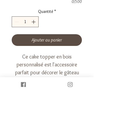
0/500
Quantité
*
Ajouter au panier
Ce cake topper en bois
personnalisé est l'accessoire
parfait pour décorer le gâteau
d'anniversaire ou de baptême de
votre enfant.
Il peut être personnalisé avec le
prénom, l’âge ou un message
spécial pour l’occasion, ainsi
qu'un décor adapté au thème.
Il pourra être gardé comme