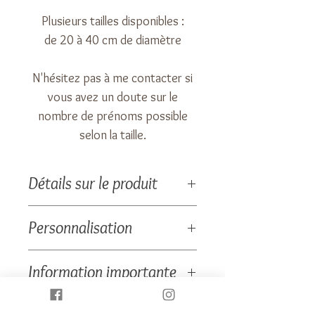
Plusieurs tailles disponibles :
de 20 à 40 cm de diamètre
N'hésitez pas à me contacter si
vous avez un doute sur le
nombre de prénoms possible
selon la taille.
Détails sur le produit
Dimensions : de 20 à 40 cm de
Personnalisation
diamètre au choix
Médaillons en forme de coeurs ou
Un visuel vous sera envoyé pour
Information importante
de ronds
validation avant production.
Accroche pour fixation murale ou
Le bois est une matière naturelle,
socle pour poser.