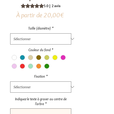
La note est de 5.0 sur cinq étoiles selon 2 avis
5.0 | 2 avis
Prix
À partir de
20,00€
promotionnel
Taille (diamètre)
*
Couleur du fond
*
Fixation
*
Indiquez le texte à graver au centre de
l'arbre
*